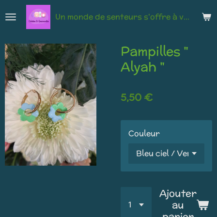
Passer
Un monde de senteurs s'offre à vous
au
contenu
principal
Pampilles "
Alyah "
5,50 €
Couleur
Ajouter
au
panier