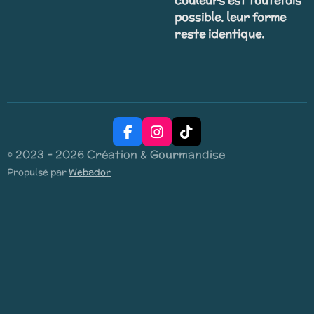
couleurs est toutefois
possible, leur forme
reste identique.
F
I
T
a
n
i
© 2023 - 2026 Création & Gourmandise
c
s
k
Propulsé par
Webador
e
t
T
b
a
o
o
g
k
o
r
k
a
m