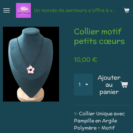
Passer
Un monde de senteurs s'offre à vous
au
contenu
principal
Collier motif
petits cœurs
10,00 €
Ajouter
au
panier
✨ Collier Unique avec
Pampille en Argile
Polymère – Motif