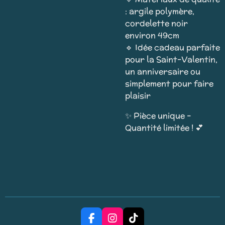
: argile polymère,
cordelette noir
environ 49cm
🔹 Idée cadeau parfaite
pour la Saint-Valentin,
un anniversaire ou
simplement pour faire
plaisir
✨ Pièce unique –
Quantité limitée ! 💕
F
I
T